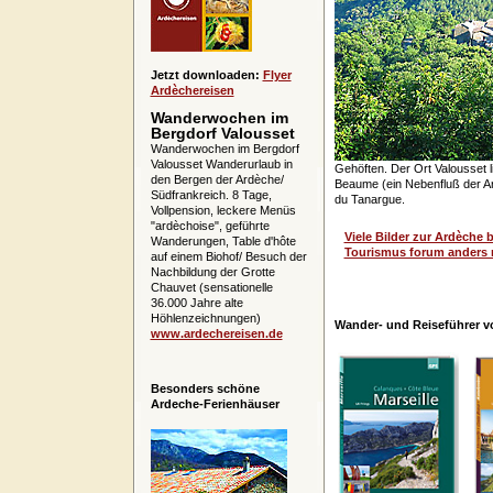
Jetzt downloaden:
Flyer
Ardèchereisen
Wanderwochen im
Bergdorf Valousset
Wanderwochen im Bergdorf
Valousset Wanderurlaub in
Gehöften. Der Ort Valousset l
den Bergen der Ardèche/
Beaume (ein Nebenfluß der Ar
Südfrankreich. 8 Tage,
du Tanargue.
Vollpension, leckere Menüs
"ardèchoise", geführte
Viele Bilder zur Ardèche 
Wanderungen, Table d'hôte
Tourismus forum anders 
auf einem Biohof/ Besuch der
Nachbildung der Grotte
Chauvet (sensationelle
36.000 Jahre alte
Höhlenzeichnungen)
Wander- und Reiseführer vo
www.ardechereisen.de
Besonders schöne
Ardeche-Ferienhäuser